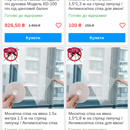
піч духовка Модель KD-100
1,5*1,3 м на стрічці липучці /
піч під цанговий балон
Антимоскітна сітка для вікон/
складаний пальник
Віконна сітка
Готово до відправки
Готово до відправки
826,50
100
₴
₴
1 450 ₴
155 ₴
Купити
Купити
–36%
–37%
Москітна сітка на вікно 1.5х
Москітна сітка на вікно
метра 1.5 м на стрічці
1,5*1,8 м на стрічці липучці /
липучці / Антимоскітна сітка
Антимоскітна сітка для вікон/
для вікон/Оконна сітка
Віконна сітка
Готово до відправки
Готово до відправки