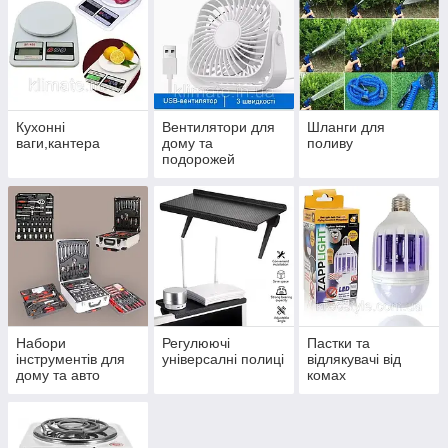
Кухонні
Вентилятори для
Шланги для
ваги,кантера
дому та
поливу
подорожей
Набори
Регулюючі
Пастки та
інструментів для
універсалні полиці
відлякувачі від
дому та авто
комах