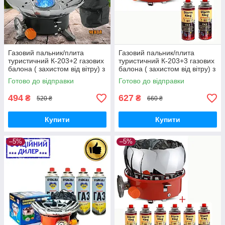
Газовий пальник/плита
Газовий пальник/плита
туристичний К-203+2 газових
туристичний К-203+3 газових
балона ( захистом від вітру) з
балона ( захистом від вітру) з
п'єзопідпалом і чохлом
п'єзопідпалом і чохлом
Готово до відправки
Готово до відправки
494
627
₴
₴
520 ₴
660 ₴
Купити
Купити
–5%
–5%