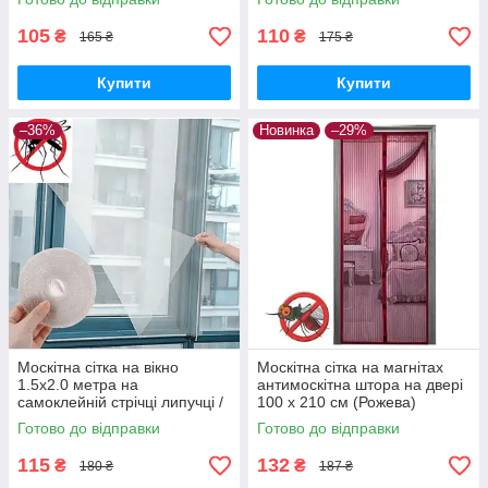
105
110
₴
₴
165 ₴
175 ₴
Купити
Купити
–36%
Новинка
–29%
Москітна сітка на вікно
Москітна сітка на магнітах
1.5х2.0 метра на
антимоскітна штора на двері
самоклейній стрічці липучці /
100 х 210 см (Рожева)
Антимоскітна сітка для вікон/
Готово до відправки
Готово до відправки
Віконна сітка
115
132
₴
₴
180 ₴
187 ₴