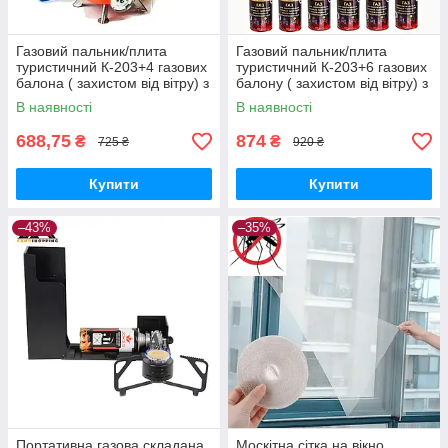
Газовий пальник/плита
Газовий пальник/плита
туристичний К-203+4 газових
туристичний К-203+6 газових
балона ( захистом від вітру) з
балону ( захистом від вітру) з
п'єзопідпалом і чохлом
п'єзопідпалом і чохлом
В наявності
В наявності
688,75
874
₴
₴
725 ₴
920 ₴
Купити
Купити
–43%
–35%
Портативна газова складана
Москітна сітка на вікно