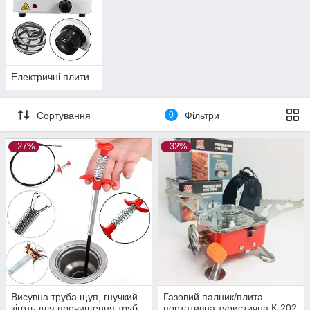
Електричні плити
Сортування
0
Фільтри
–27%
–32%
Висувна труба щуп, гнучкий
Газовий палник/плита
кіготь для прочищення труб,
портативна туристична К-202