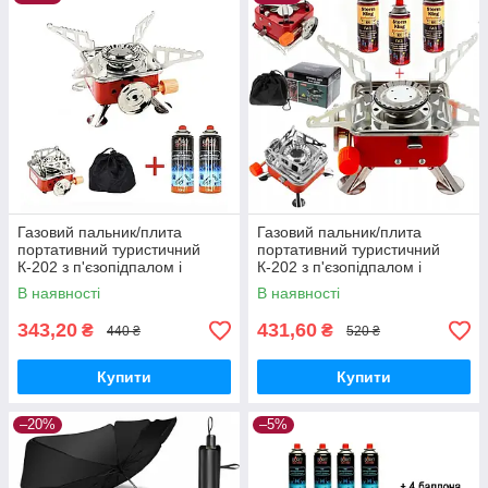
Газовий пальник/плита
Газовий пальник/плита
портативний туристичний
портативний туристичний
К-202 з п'єзопідпалом і
К-202 з п'єзопідпалом і
чохлом + 2 газові балони 220
чохлом + 3 газові балони 220
В наявності
В наявності
г.
г.
343,20
431,60
₴
₴
440 ₴
520 ₴
Купити
Купити
–20%
–5%