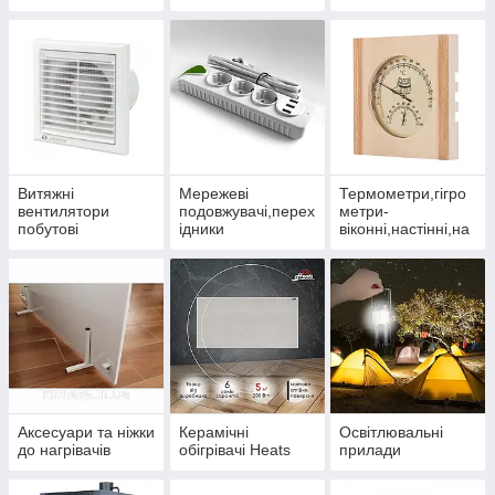
Витяжні
Мережеві
Термометри,гігро
вентилятори
подовжувачі,перех
метри-
побутові
ідники
віконні,настінні,на
стільні
Аксесуари та ніжки
Керамічні
Освітлювальні
до нагрівачів
обігрівачі Heats
прилади