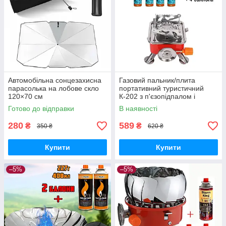
Автомобільна сонцезахисна
Газовий пальник/плита
парасолька на лобове скло
портативний туристичний
120×70 см
К-202 з п'єзопідпалом і
чохлом + 4 газові балони 220
Готово до відправки
В наявності
г
280
589
₴
₴
350 ₴
620 ₴
Купити
Купити
–5%
–5%