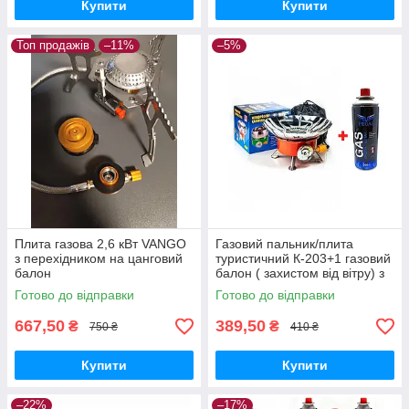
Купити
Купити
Топ продажів
–11%
–5%
Плита газова 2,6 кВт VANGO
Газовий пальник/плита
з перехідником на цанговий
туристичний К-203+1 газовий
балон
балон ( захистом від вітру) з
п'єзопідпалом і чохлом
Готово до відправки
Готово до відправки
667,50
389,50
₴
₴
750 ₴
410 ₴
Купити
Купити
–22%
–17%