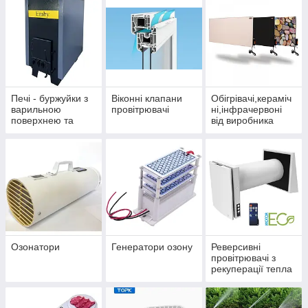
Печі - буржуйки з
Віконні клапани
Обігрівачі,кераміч
варильною
провітрювачі
ні,інфрачервоні
поверхнею та
від виробника
конвекцією
Україна
Озонатори
Генератори озону
Реверсивні
провітрювачі з
рекуперації тепла
й енергії