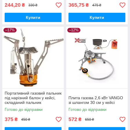
244,20
365,75
₴
₴
330 ₴
475 ₴
Купити
Купити
–17%
–12%
Портативний газовий пальник
під нарізний балон у кейсі,
Плита газова 2,6 кВт VANGO
складаний пальник
зі шлангом 30 см у кейсі
Готово до відправки
Готово до відправки
375
572
₴
₴
450 ₴
650 ₴