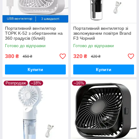
Портативний вентилятор
Портативний вентилятор зі
TOPK K-52 з обертанням на
зволожувачем повітря Brand
360 градусів (білий)
F3 Чорний
Готово до відправки
Готово до відправки
380
320
₴
₴
450 ₴
420 ₴
Купити
Купити
Розпродаж
–18%
–16%