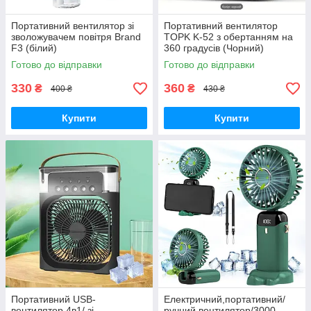
Портативний вентилятор зі
Портативний вентилятор
зволожувачем повітря Brand
TOPK K-52 з обертанням на
F3 (білий)
360 градусів (Чорний)
Готово до відправки
Готово до відправки
330
360
₴
₴
400 ₴
430 ₴
Купити
Купити
Портативний USB-
Електричний,портативний/
вентилятор 4в1/ зі
ручний вентилятор/3000