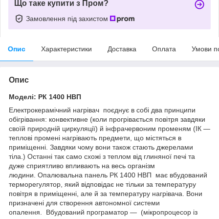
Що таке купити з Пром?
Замовлення під захистом
Опис
Характеристики
Доставка
Оплата
Умови п
Опис
Моделі: РК 1400 НВП
Електрокерамічний нагрівач поєднує в собі два принципи
обігрівання: конвективне (коли прогрівається повітря завдяки
своїй природній циркуляції) й інфрачервоним променям (ІК —
теплові промені нагрівають предмети, що містяться в
приміщенні. Завдяки чому вони також стають джерелами
тіла.) Останні так само схожі з теплом від глиняної печі та
дуже сприятливо впливають на весь організм
людини. Опалювальна панель РК 1400 НВП має вбудований
терморегулятор, який відповідає не тільки за температуру
повітря в приміщенні, але й за температуру нагрівача. Вони
призначені для створення автономної системи
опалення. Вбудований програматор — (мікропроцесор із