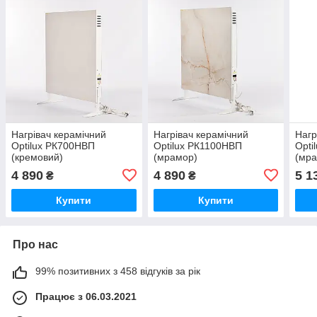
Нагрівач керамічний
Нагрівач керамічний
Нагр
Optilux РК700НВП
Optilux РК1100НВП
Opti
(кремовий)
(мрамор)
(мр
4 890
4 890
5 1
₴
₴
Купити
Купити
Про нас
99% позитивних з 458 відгуків за рік
Працює з 06.03.2021