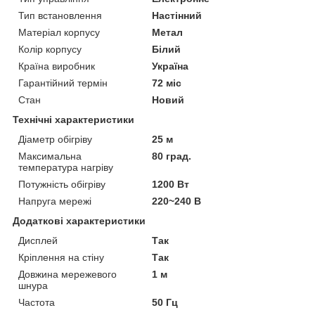
Тип встановлення
Настінний
Матеріал корпусу
Метал
Колір корпусу
Білий
Країна виробник
Україна
Гарантійний термін
72 міс
Стан
Новий
Технічні характеристики
Діаметр обігріву
25 м
Максимальна
80 град.
температура нагріву
Потужність обігріву
1200 Вт
Напруга мережі
220~240 В
Додаткові характеристики
Дисплей
Так
Кріплення на стіну
Так
Довжина мережевого
1 м
шнура
Частота
50 Гц