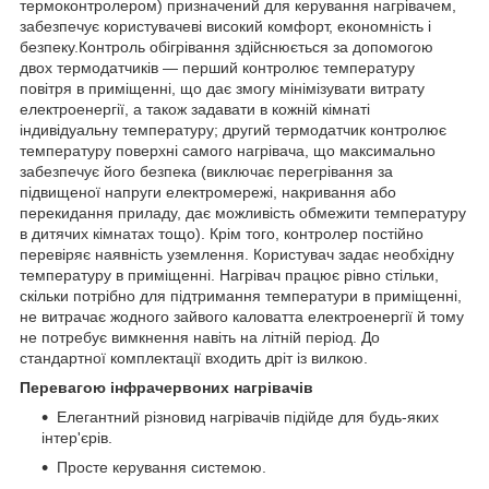
термоконтролером) призначений для керування нагрівачем,
забезпечує користувачеві високий комфорт, економність і
безпеку.Контроль обігрівання здійснюється за допомогою
двох термодатчиків — перший контролює температуру
повітря в приміщенні, що дає змогу мінімізувати витрату
електроенергії, а також задавати в кожній кімнаті
індивідуальну температуру; другий термодатчик контролює
температуру поверхні самого нагрівача, що максимально
забезпечує його безпека (виключає перегрівання за
підвищеної напруги електромережі, накривання або
перекидання приладу, дає можливість обмежити температуру
в дитячих кімнатах тощо). Крім того, контролер постійно
перевіряє наявність уземлення. Користувач задає необхідну
температуру в приміщенні. Нагрівач працює рівно стільки,
скільки потрібно для підтримання температури в приміщенні,
не витрачає жодного зайвого каловатта електроенергії й тому
не потребує вимкнення навіть на літній період. До
стандартної комплектації входить дріт із вилкою.
Перевагою інфрачервоних нагрівачів
Елегантний різновид нагрівачів підійде для будь-яких
інтер'єрів.
Просте керування системою.