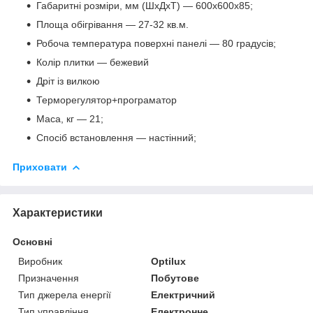
Габаритні розміри, мм (ШхДхТ) — 600х600х85;
Площа обігрівання — 27-32 кв.м.
Робоча температура поверхні панелі — 80 градусів;
Колір плитки — бежевий
Дріт із вилкою
Терморегулятор+програматор
Маса, кг — 21;
Спосіб встановлення — настінний;
Приховати
Характеристики
Основні
Виробник
Optilux
Призначення
Побутове
Тип джерела енергії
Електричний
Тип управління
Електронне