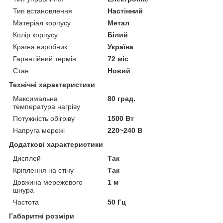
Тип встановлення
Настінний
Матеріал корпусу
Метал
Колір корпусу
Білий
Країна виробник
Україна
Гарантійний термін
72 міс
Стан
Новий
Технічні характеристики
Максимальна
80 град.
температура нагріву
Потужність обігріву
1500 Вт
Напруга мережі
220~240 В
Додаткові характеристики
Дисплей
Так
Кріплення на стіну
Так
Довжина мережевого
1 м
шнура
Частота
50 Гц
Габаритні розміри