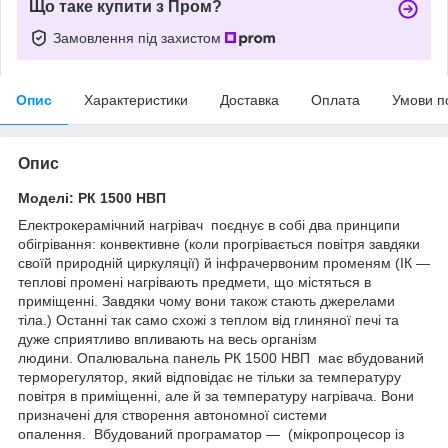
Що таке купити з Пром?
Замовлення під захистом
Опис
Характеристики
Доставка
Оплата
Умови п
Опис
Моделі: РК 1500 НВП
Електрокерамічний нагрівач поєднує в собі два принципи
обігрівання: конвективне (коли прогрівається повітря завдяки
своїй природній циркуляції) й інфрачервоним променям (ІК —
теплові промені нагрівають предмети, що містяться в
приміщенні. Завдяки чому вони також стають джерелами
тіла.) Останні так само схожі з теплом від глиняної печі та
дуже сприятливо впливають на весь організм
людини. Опалювальна панель РК 1500 НВП має вбудований
терморегулятор, який відповідає не тільки за температуру
повітря в приміщенні, але й за температуру нагрівача. Вони
призначені для створення автономної системи
опалення. Вбудований програматор — (мікропроцесор із