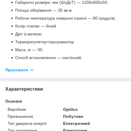
Габаритні розміри, мм (ШхДхТ) — 1200х600х50;
Площа обігрівання — 35 кв.м.
Робоча температура поверхні панелі — 80 градусів;
Колір плитки — білий
Дріт із вилкою
Терморегулятор+програматор
Маса, кг — 30;
Спосіб встановлення — настінний;
Приховати
Характеристики
Основні
Виробник
Optilux
Призначення
Побутове
Тип джерела енергії
Електричний
Тип управління
Електронне