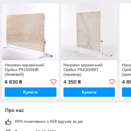
Нагрівач керамічний
Нагрівач керамічний
Нагр
Optilux РК1500НВ
Optilux РК430НВП
Opti
(бежевий)
(мрамор)
(кре
6 830
4 350
4 8
₴
₴
Купити
Купити
Про нас
99% позитивних з 458 відгуків за рік