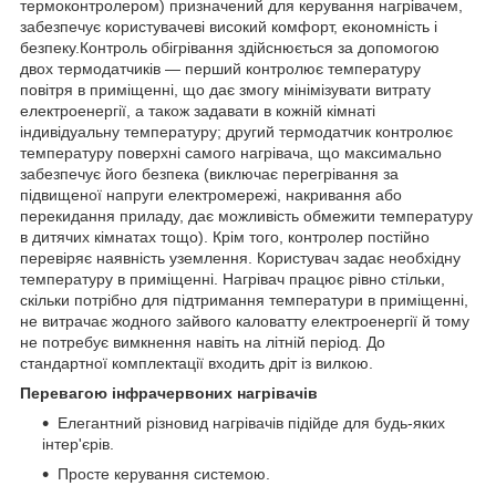
термоконтролером) призначений для керування нагрівачем,
забезпечує користувачеві високий комфорт, економність і
безпеку.Контроль обігрівання здійснюється за допомогою
двох термодатчиків — перший контролює температуру
повітря в приміщенні, що дає змогу мінімізувати витрату
електроенергії, а також задавати в кожній кімнаті
індивідуальну температуру; другий термодатчик контролює
температуру поверхні самого нагрівача, що максимально
забезпечує його безпека (виключає перегрівання за
підвищеної напруги електромережі, накривання або
перекидання приладу, дає можливість обмежити температуру
в дитячих кімнатах тощо). Крім того, контролер постійно
перевіряє наявність уземлення. Користувач задає необхідну
температуру в приміщенні. Нагрівач працює рівно стільки,
скільки потрібно для підтримання температури в приміщенні,
не витрачає жодного зайвого каловатту електроенергії й тому
не потребує вимкнення навіть на літній період. До
стандартної комплектації входить дріт із вилкою.
Перевагою інфрачервоних нагрівачів
Елегантний різновид нагрівачів підійде для будь-яких
інтер'єрів.
Просте керування системою.