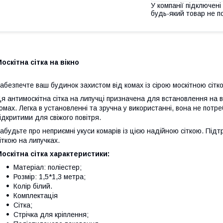
У компанії підключені
будь-який товар не п
оскітна сітка на вікно
абезпечте ваш будинок захистом від комах із сірою москітною сітк
я антимоскітна сітка на липучці призначена для встановлення на в
омах. Легка в установленні та зручна у використанні, вона не потр
ідкритими для свіжого повітря.
абудьте про неприємні укуси комарів із цією надійною сіткою. Під
іткою на липучках.
оскітна сітка характеристики:
Матеріал: поліестер;
Розмір: 1,5*1,3 метра;
Колір білий.
Комплектація
Сітка;
Стрічка для кріплення;