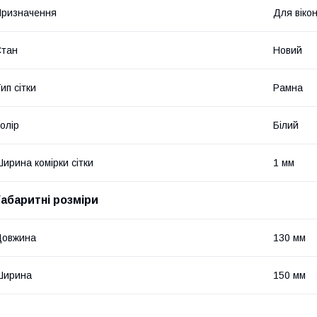
ризначення
Для віко
Стан
Новий
ип сітки
Рамна
олір
Білий
ирина комірки сітки
1 мм
Габаритні розміри
Довжина
130 мм
Ширина
150 мм