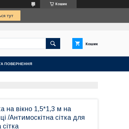
Кошик
Кошик
ТА ПОВЕРНЕННЯ
а на вікно 1,5*1,3 м на
чці /Антимоскітна сітка для
 сітка