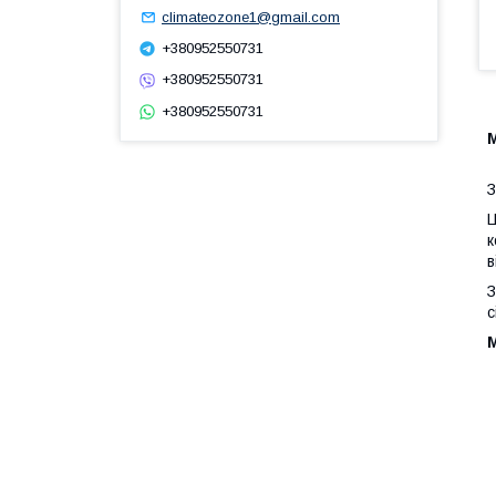
climateozone1@gmail.com
+380952550731
+380952550731
+380952550731
М
З
Ц
к
в
З
с
М