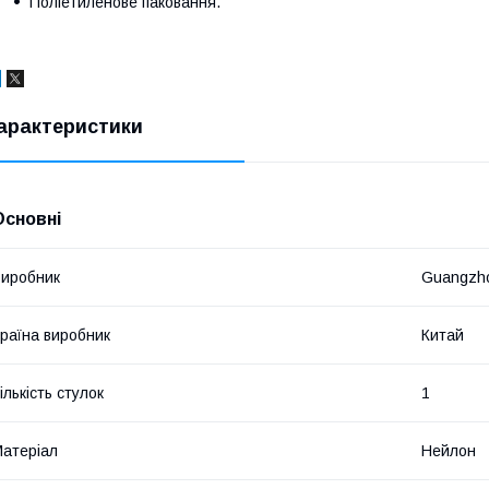
Поліетиленове паковання.
арактеристики
Основні
иробник
Guangzho
раїна виробник
Китай
ількість стулок
1
атеріал
Нейлон