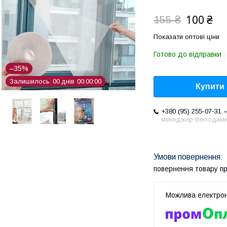
100 ₴
155 ₴
Показати оптові ціни
Готово до відправки
–35%
Залишилось
0
0
днів
0
0
0
0
0
0
Купити
+380 (95) 255-07-31
менеджер Володим
повернення товару п