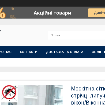
т
РО НАС
КОНТАКТИ
ДОСТАВКА ТА ОПЛАТА
ОБМІН 
Москітна сітк
стрічці липу
вікон/Віконна