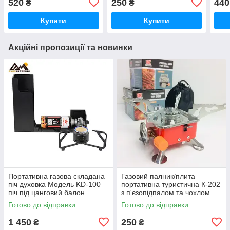
520
250
440
₴
₴
220 г.
220 г
Купити
Купити
Акційні пропозиції та новинки
Портативна газова складана
Газовий палник/плита
піч духовка Модель KD-100
портативна туристична К-202
піч під цанговий балон
з п'єзопідпалом та чохлом
складаний пальник
Готово до відправки
Готово до відправки
1 450
250
₴
₴