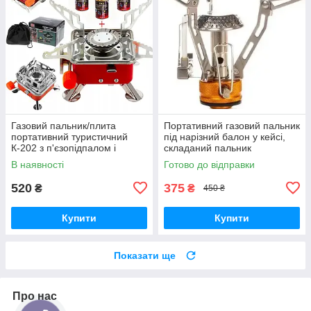
Газовий пальник/плита
Портативний газовий пальник
портативний туристичний
під нарізний балон у кейсі,
К-202 з п'єзопідпалом і
складаний пальник
чохлом + 3 газові балони 220
В наявності
Готово до відправки
г.
520
375
₴
₴
450 ₴
Купити
Купити
Показати ще
Про нас