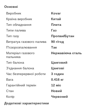
Основні
Виробник
Kovar
Країна виробник
Китай
Тип обладнання
Плита
Типи палива
Газ
Тип газу
Пропан/Бутан
Витратуа газового палива
90 г/год
П'єзорозпалювання
Так
Матеріал газового
Нержавіюча сталь
пальника
Тип балона
Цанговий
З'єднання балона
Цангові
Час безперервної роботи
3 годин
Вага
0.416 кг
Гарантійний термін
12 міс
Стан
Новий
Колір
Червоний
Додаткові характеристики