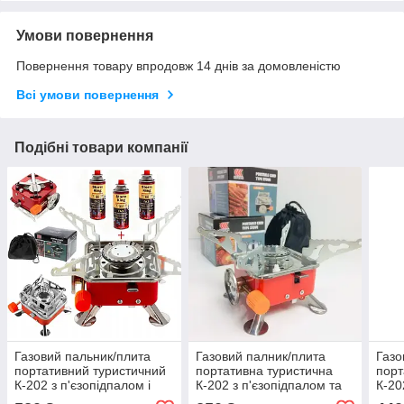
Умови повернення
Повернення товару впродовж 14 днів за домовленістю
Всі умови повернення
Подібні товари компанії
Газовий пальник/плита
Газовий палник/плита
Газо
портативний туристичний
портативна туристична
порт
К-202 з п'єзопідпалом і
К-202 з п'єзопідпалом та
К-20
чохлом + 3 газові балони
чохлом
чохл