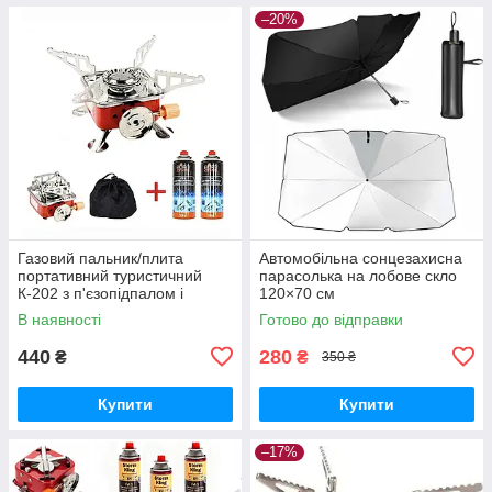
–20%
Газовий пальник/плита
Автомобільна сонцезахисна
портативний туристичний
парасолька на лобове скло
К-202 з п'єзопідпалом і
120×70 см
чохлом + 2 газові балони 220
В наявності
Готово до відправки
г.
440
280
₴
₴
350 ₴
Купити
Купити
–17%