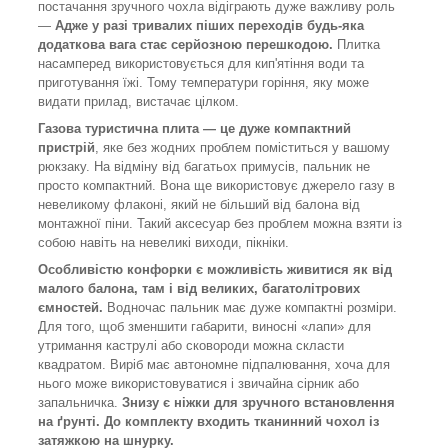
постачання зручного чохла відіграють дуже важливу роль
—
Адже у разі тривалих піших переходів будь-яка
додаткова вага стає серйозною перешкодою.
Плитка
насамперед використовується для кип'ятіння води та
приготування їжі. Тому температури горіння, яку може
видати прилад, вистачає цілком.
Газова туристична плита — це дуже компактний
пристрій
, яке без жодних проблем поміститься у вашому
рюкзаку. На відміну від багатьох примусів, пальник не
просто компактний. Вона ще використовує джерело газу в
невеликому флаконі, який не більший від балона від
монтажної піни. Такий аксесуар без проблем можна взяти із
собою навіть на невеликі виходи, пікніки.
Особливістю конфорки є можливість живитися як від
малого балона, там і від великих, багатолітрових
ємностей.
Водночас пальник має дуже компактні розміри.
Для того, щоб зменшити габарити, виносні «лапи» для
утримання каструлі або сковороди можна скласти
квадратом. Виріб має автономне підпалювання, хоча для
нього може використовуватися і звичайна сірник або
запальничка.
Знизу є ніжки для зручного встановлення
на ґрунті. До комплекту входить тканинний чохол із
затяжкою на шнурку.