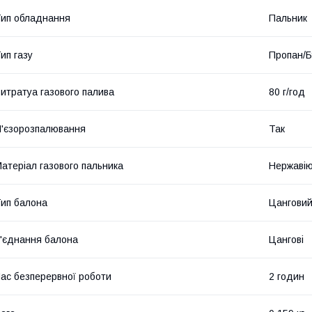
ип обладнання
Пальник
ип газу
Пропан/Б
итратуа газового палива
80 г/год
'єзорозпалювання
Так
атеріал газового пальника
Нержавію
ип балона
Цангови
'єднання балона
Цангові
ас безперервної роботи
2 годин