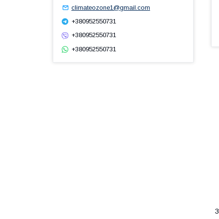
climateozone1@gmail.com
+380952550731
+380952550731
+380952550731
З