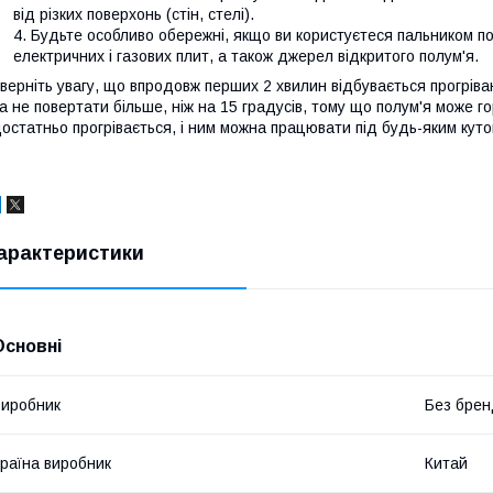
від різких поверхонь (стін, стелі).
Будьте особливо обережні, якщо ви користуєтеся пальником п
електричних і газових плит, а також джерел відкритого полум'я.
верніть увагу, що впродовж перших 2 хвилин відбувається прогрів
а не повертати більше, ніж на 15 градусів, тому що полум'я може го
остатньо прогрівається, і ним можна працювати під будь-яким куто
арактеристики
Основні
иробник
Без брен
раїна виробник
Китай