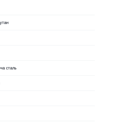
утан
ча сталь
й