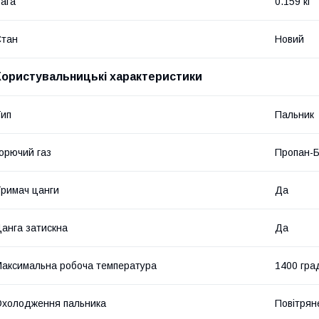
ага
0.159 кг
Стан
Новий
Користувальницькі характеристики
ип
Пальник
орючий газ
Пропан-Б
римач цанги
Да
анга затискна
Да
аксимальна робоча температура
1400 гра
холодження пальника
Повітрян