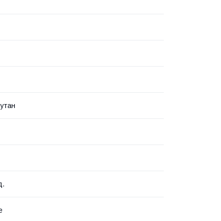
утан
д.
е