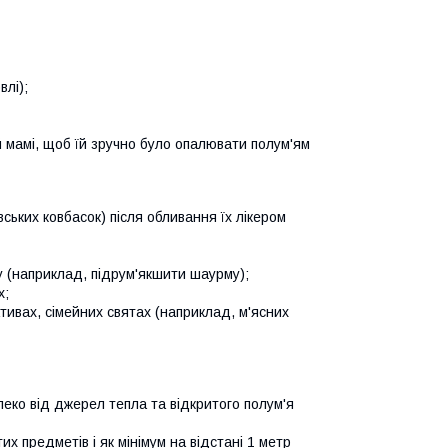
влі);
й мамі, щоб їй зручно було опалювати полум'ям
ських ковбасок) після обливання їх лікером
 (наприклад, підрум'якшити шаурму);
х;
ивах, сімейних святах (наприклад, м'ясних
леко від джерел тепла та відкритого полум'я
х предметів і як мінімум на відстані 1 метр