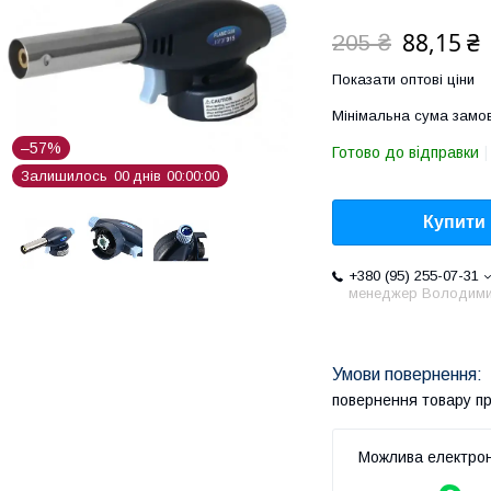
88,15 ₴
205 ₴
Показати оптові ціни
Мінімальна сума замов
–57%
Готово до відправки
Залишилось
0
0
днів
0
0
0
0
0
0
Купити
+380 (95) 255-07-31
менеджер Володим
повернення товару п