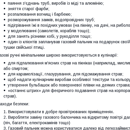
паяння з'єднань труб, виробів із міді та алюмінію;
зняття старої фарби;
розпалювання вогнищ і барбекю;
розморожування замків, водопровідних труб;
підігрівання їжі в похідних умовах (на пікніку, на дачі, на риболо
у моделюванні (самолетів, кораблів тощо);
для занять різними хобі, у рукоділля тощо;
один із клієнтів запланував газовий пальник на подарунок свої
тушки свійської птиці.
азові ручні мініпальники широко використовуються в кулінарії:
для підпалювання м'ясних страв на пікніках (наприклад, мислив
або спиртом;
для карамелізації, глазурування, для підсмажування страв;
щоб надати кулінарним виробам особливої текстури та кольору
утворення бульбашок або поверхневої плівки на деяких страва
«останнє штрих» для феєричного подавання страв на корпорат
страв).
аходи безпеки:
Використовувати в добре провітрюваних приміщеннях.
Виробляти заміну газового балончика на відкритому повітрі да
(піч, багаття, електрокамінів тощо)
Газовий пальник можна користуватися далеко від легкозаймисти