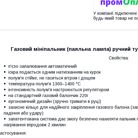
У компанії підключені
будь-який товар не п
Газовий мініпальник (паяльна лампа) ручний т
Свойства:
п'єзо-запалювання автоматичний
іскра подається одним натисканням на курок
полум'я стійке, не гаситься вітром і дощем
температура полум'я 1300–1400 °C
інтенсивність полум'я настроюється регулятором
на стандартний газовий балончик 220г
ергономічний дизайн (зручно тримати в руці)
захисне кільце для надійного закріплення газового балона (за
падіння або удару)
запатентована система дає змогу безпечно нахиляти пальник п
нагрівання впродовж 2 хвилин
астосування: