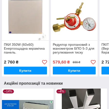
ПКИ 350W (60х60)
Редуктор пропановий з
ПКІТ
Енергоощадна керамічна
манометром БПО 5-3 для
(Вер
панель.
регулювання тиску
Кера
великий
із т
2 760
579,60
2 7
₴
₴
690 ₴
Купити
Купити
Акційні пропозиції та новинки
–14%
–4%