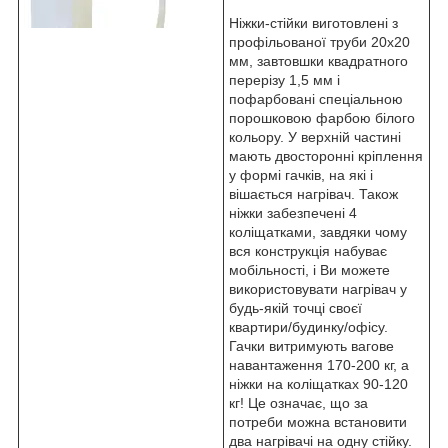
Ніжки-стійки виготовлені з
профільованої труби 20х20
мм, завтовшки квадратного
перерізу 1,5 мм і
пофарбовані спеціальною
порошковою фарбою білого
кольору. У верхній частині
мають двосторонні кріплення
у формі гачків, на які і
вішається нагрівач. Також
ніжки забезпечені 4
коліщатками, завдяки чому
вся конструкція набуває
мобільності, і Ви можете
використовувати нагрівач у
будь-якій точці своєї
квартири/будинку/офісу.
Гачки витримують вагове
навантаження 170-200 кг, а
ніжки на коліщатках 90-120
кг! Це означає, що за
потреби можна встановити
два нагрівачі на одну стійку.