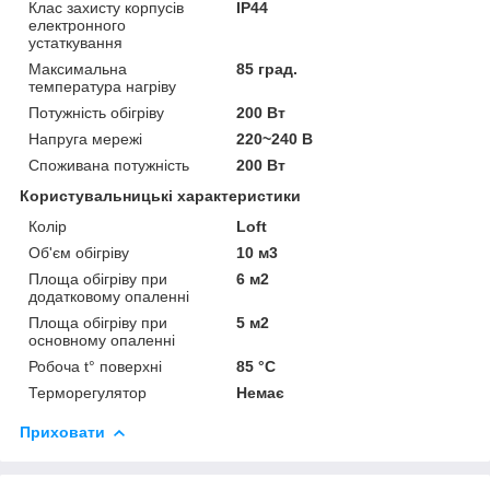
Клас захисту корпусів
IP44
електронного
устаткування
Максимальна
85 град.
температура нагріву
Потужність обігріву
200 Вт
Напруга мережі
220~240 В
Споживана потужність
200 Вт
Користувальницькі характеристики
Колір
Loft
Об'єм обігріву
10 м3
Площа обігріву при
6 м2
додатковому опаленні
Площа обігріву при
5 м2
основному опаленні
Робоча t° поверхні
85 °C
Терморегулятор
Немає
Приховати