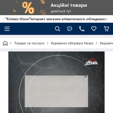
"Клімат-Озон"Інтернет магазин кліматичного обладнання
Товари та послуги
Керамічні обігрівачі Heats
Кераміч