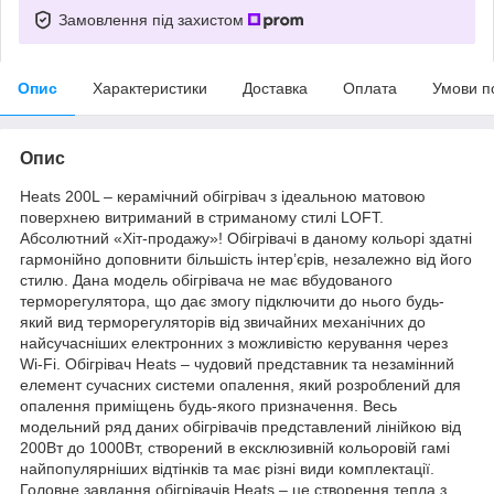
Замовлення під захистом
Опис
Характеристики
Доставка
Оплата
Умови п
Опис
Heats 200L – керамічний обігрівач з ідеальною матовою
поверхнею витриманий в стриманому стилі LOFT.
Абсолютний «Хіт-продажу»! Обігрівачі в даному кольорі здатні
гармонійно доповнити більшість інтер’єрів, незалежно від його
стилю. Дана модель обігрівача не має вбудованого
терморегулятора, що дає змогу підключити до нього будь-
який вид терморегуляторів від звичайних механічних до
найсучасніших електронних з можливістю керування через
Wi-Fi. Обігрівач Heats – чудовий представник та незамінний
елемент сучасних системи опалення, який розроблений для
опалення приміщень будь-якого призначення. Весь
модельний ряд даних обігрівачів представлений лінійкою від
200Вт до 1000Вт, створений в ексклюзивній кольоровій гамі
найпопулярніших відтінків та має різні види комплектації.
Головне завдання обігрівачів Heats – це створення тепла з