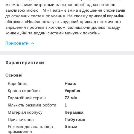
мінімальними витратами електроенергії, однак не менш
важливою місією ТМ «Heats» є зміна відношення споживачів
до основних систем опалення. На своєму прикладі керамічні
обігрівачі «Heats» показують чудовий приклад естетичного
вирішення проблем з холодом, залишаючи далеко позаду
конвекційні та водяні системи минулих поколінь
Приховати
Характеристики
Основні
Виробник
Heats
Країна виробник
Україна
Гарантійний термін
72 міс
Кількість режимів роботи
1
Матеріал корпусу
Кераміка
Призначення
Побутове
Рекомендована площа
5 кв.м
приміщення