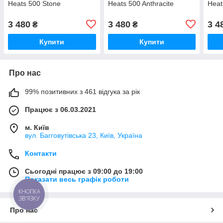
Heats 500 Stone
Heats 500 Anthracite
Heat
3 480
3 480
3 4
₴
₴
Купити
Купити
Про нас
99% позитивних з 461 відгука за рік
Працює з 06.03.2021
м. Київ
вул. Багговутівська 23, Київ, Україна
Контакти
Сьогодні працює з 09:00 до 19:00
Показати весь графік роботи
КНОПКА
ЗВ'ЯЗКУ
Про нас