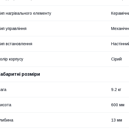
ип нагрівального елементу
Керамічн
ип управління
Механічн
ип встановлення
Настінни
олір корпусу
Сірий
Габаритні розміри
ага
9.2 кг
исота
600 мм
либина
13 мм