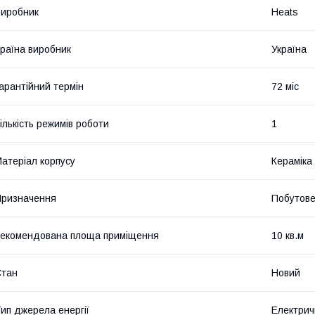
иробник
Heats
раїна виробник
Україна
арантійний термін
72 міс
ількість режимів роботи
1
атеріал корпусу
Кераміка
ризначення
Побутов
екомендована площа приміщення
10 кв.м
Стан
Новий
ип джерела енергії
Електрич