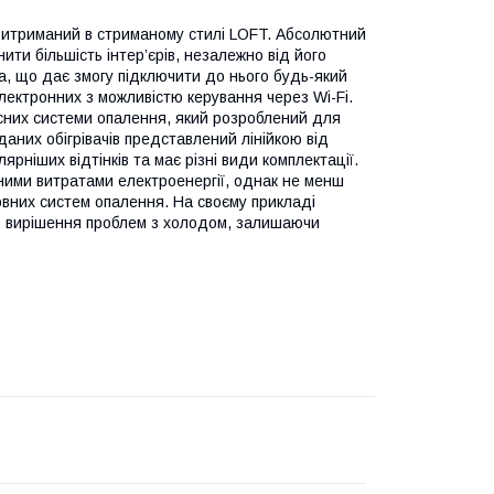
 витриманий в стриманому стилі LOFT. Абсолютний
ити більшість інтер’єрів, незалежно від його
а, що дає змогу підключити до нього будь-який
лектронних з можливістю керування через Wi-Fi.
асних системи опалення, який розроблений для
них обігрівачів представлений лінійкою від
рніших відтінків та має різні види комплектації.
ьними витратами електроенергії, однак не менш
овних систем опалення. На своєму прикладі
го вирішення проблем з холодом, залишаючи