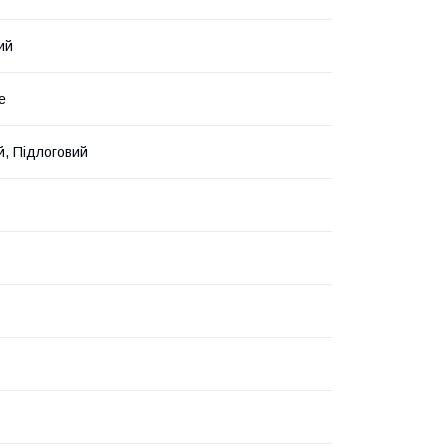
ий
е
й, Підлоговий