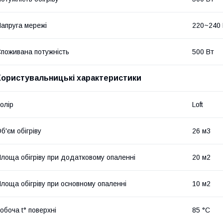
апруга мережі
220~240
поживана потужність
500 Вт
Користувальницькі характеристики
олір
Loft
б'єм обігріву
26 м3
лоща обігріву при додатковому опаленні
20 м2
лоща обігріву при основному опаленні
10 м2
обоча t° поверхні
85 °C