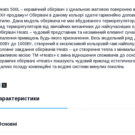
eats 500L – керамічний обігрівач з ідеальною матовою поверхнею
Хіт-продажу»! Обігрівачі в даному кольорі здатні гармонійно доповн
тилю. Дана модель обігрівача не має вбудованого терморегулятор
ид терморегуляторів від звичайних механічних до найсучасніших е
бігрівач Heats – чудовий представник та незамінний елемент суч
палення приміщень будь-якого призначення. Весь модельний ряд да
00Вт до 1000Вт, створений в ексклюзивній кольоровій гамі найпопуля
оловне завдання обігрівачів Heats – це створення тепла з мінімал
ажливою місією ТМ «Heats» є зміна відношення споживачів до осн
ерамічні обігрівачі «Heats» показують чудовий приклад естетично
алеко позаду конвекційні та водяні системи минулих поколінь
арактеристики
Основні