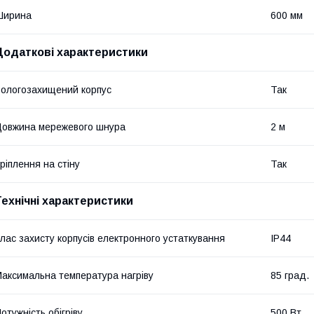
Ширина
600 мм
Додаткові характеристики
ологозахищений корпус
Так
овжина мережевого шнура
2 м
ріплення на стіну
Так
Технічні характеристики
лас захисту корпусів електронного устаткування
IP44
аксимальна температура нагріву
85 град.
отужність обігріву
500 Вт