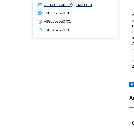
climateozone1@gmail.com
H
+380952550731
«
с
+380952550731
в
+380952550731
О
о
2
Г
в
к
д
Х