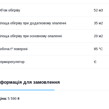
б'єм обігріву
52 м3
лоща обігріву при додатковому опаленні
35 м2
лоща обігріву при основному опаленні
20 м2
обоча t° поверхні
85 °C
ерморегулятор
Є
нформація для замовлення
іна:
5 590 ₴