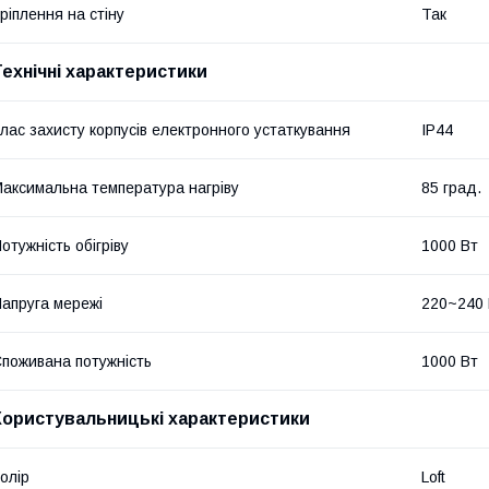
ріплення на стіну
Так
Технічні характеристики
лас захисту корпусів електронного устаткування
IP44
аксимальна температура нагріву
85 град.
отужність обігріву
1000 Вт
апруга мережі
220~240
поживана потужність
1000 Вт
Користувальницькі характеристики
олір
Loft