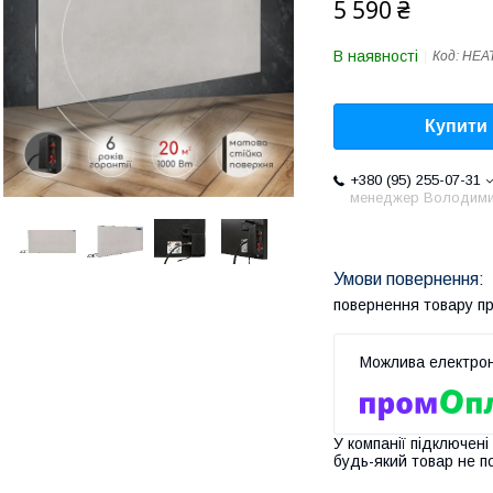
5 590 ₴
В наявності
Код:
HEA
Купити
+380 (95) 255-07-31
менеджер Володим
повернення товару п
У компанії підключені
будь-який товар не п