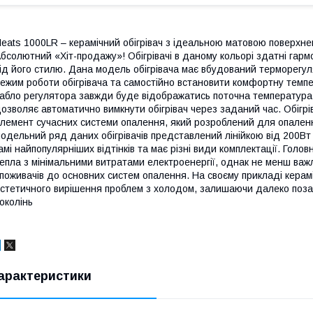
eats 1000LR – керамічний обігрівач з ідеальною матовою поверхн
бсолютний «Хіт-продажу»! Обігрівачі в даному кольорі здатні гарм
ід його стилю. Дана модель обігрівача має вбудований терморегу
ежим роботи обігрівача та самостійно встановити комфортну темпе
абло регулятора завжди буде відображатись поточна температура
озволяє автоматично вимкнути обігрівач через заданий час. Обігр
лемент сучасних системи опалення, який розроблений для опален
одельний ряд даних обігрівачів представлений лінійкою від 200Вт
амі найпопулярніших відтінків та має різні види комплектації. Голо
епла з мінімальними витратами електроенергії, однак не менш важ
поживачів до основних систем опалення. На своєму прикладі керамі
стетичного вирішення проблем з холодом, залишаючи далеко позад
околінь
арактеристики