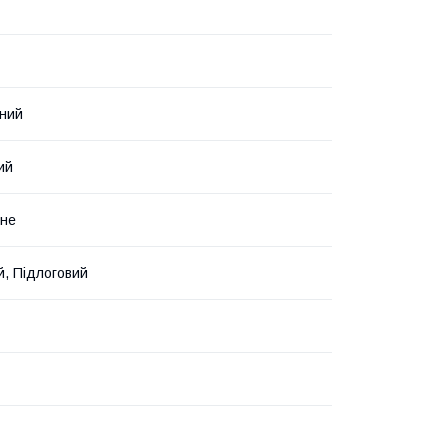
ний
ий
нне
й, Підлоговий