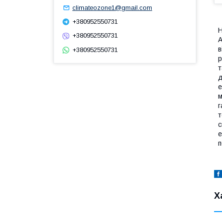
climateozone1@gmail.com
+380952550731
H
+380952550731
А
в
+380952550731
р
т
д
е
м
г
т
с
е
п
Х