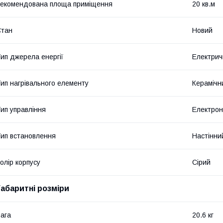
екомендована площа приміщення
20 кв.м
Стан
Новий
ип джерела енергії
Електрич
ип нагрівального елементу
Керамічн
ип управління
Електро
ип встановлення
Настінни
олір корпусу
Сірий
Габаритні розміри
ага
20.6 кг