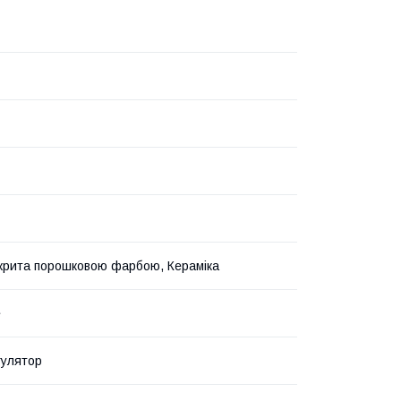
крита порошковою фарбою, Кераміка
е
гулятор