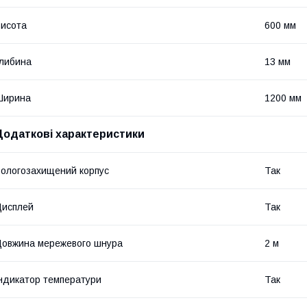
исота
600 мм
либина
13 мм
Ширина
1200 мм
Додаткові характеристики
ологозахищений корпус
Так
Дисплей
Так
овжина мережевого шнура
2 м
ндикатор температури
Так