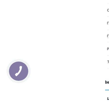
О
П
П
Р
Т
І
Ц