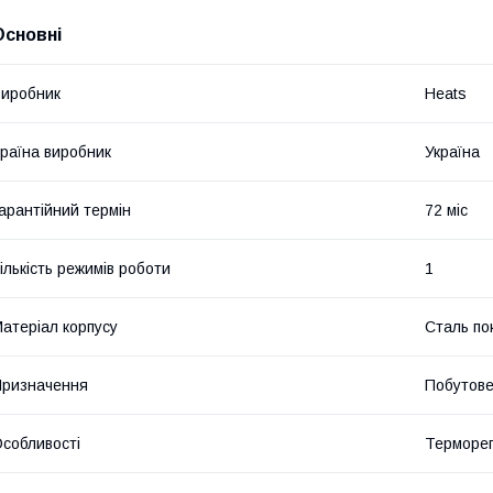
Основні
иробник
Heats
раїна виробник
Україна
арантійний термін
72 міс
ількість режимів роботи
1
атеріал корпусу
Сталь по
ризначення
Побутов
собливості
Терморе