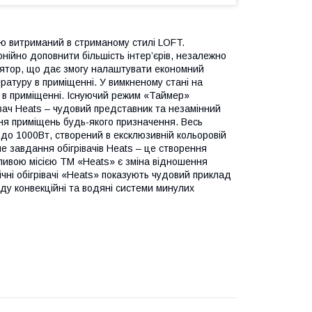
ею витриманий в стриманому стилі LOFT.
онійно доповнити більшість інтер’єрів, незалежно
лятор, що дає змогу налаштувати економний
ратуру в приміщенні. У вимкненому стані на
 в приміщенні. Існуючий режим «Таймер»
івач Heats – чудовий представник та незамінний
ня приміщень будь-якого призначення. Весь
 до 1000Вт, створений в ексклюзивній кольоровій
вне завдання обігрівачів Heats – це створення
ливою місією ТМ «Heats» є зміна відношення
чні обігрівачі «Heats» показують чудовий приклад
у конвекційні та водяні системи минулих