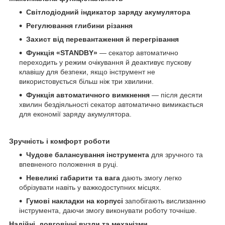
Світлодіодний індикатор заряду акумулятора
Регулювання глибини різання
Захист від перевантаження й перегрівання
Функція «STANDBY»
— секатор автоматично
переходить у режим очікування й деактивує пускову
клавішу для безпеки, якщо інструмент не
використовується більш ніж три хвилини.
Функція автоматичного вимкнення
— після десяти
хвилин бездіяльності секатор автоматично вимикається
для економії заряду акумулятора.
Зручність і комфорт роботи
Чудове балансування інструмента
для зручного та
впевненого положення в руці.
Невеликі габарити та вага
дають змогу легко
обрізувати навіть у важкодоступних місцях.
Гумові накладки на корпусі
запобігають вислизанню
інструмента, даючи змогу виконувати роботу точніше.
Надійні, довговічні вузли та механізми