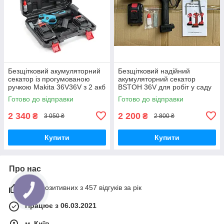
Безщітковий акумуляторний
Безщітковий надійний
секатор із прогумованою
акумуляторний секатор
ручкою Makita 36V36V з 2 акб
BSTOH 36V для робіт у саду
2 Ah у кейсі
з 2 акб 2 Ah у кейсі
Готово до відправки
Готово до відправки
2 340
2 200
₴
₴
3 050 ₴
2 800 ₴
Купити
Купити
Про нас
99% позитивних з 457 відгуків за рік
Працює з 06.03.2021
м. Київ