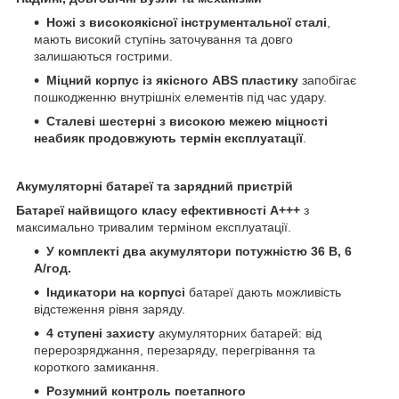
Ножі з високоякісної інструментальної сталі
,
мають високий ступінь заточування та довго
залишаються гострими.
Міцний корпус із якісного ABS пластику
запобігає
пошкодженню внутрішніх елементів під час удару.
Сталеві шестерні з високою межею міцності
неабияк продовжують термін експлуатації
.
Акумуляторні батареї та зарядний пристрій
Батареї найвищого класу ефективності А+++
з
максимально тривалим терміном експлуатації.
У комплекті два акумулятори потужністю 36 В, 6
А/год.
Індикатори на корпусі
батареї дають можливість
відстеження рівня заряду.
4 ступені захисту
акумуляторних батарей: від
перерозряджання, перезаряду, перегрівання та
короткого замикання.
Розумний контроль поетапного