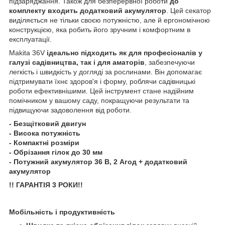
підзаряджання. Також для безперервної роботи
до
комплекту входить додатковий акумулятор
. Цей секатор
виділяється не тільки своєю потужністю, але й ергономічною
конструкцією, яка робить його зручним і комфортним в
експлуатації.
Makita 36V
ідеально підходить як для професіоналів у
галузі садівництва, так і для аматорів
, забезпечуючи
легкість і швидкість у догляді за рослинами. Він допомагає
підтримувати їхнє здоров'я і форму, роблячи садівницькі
роботи ефективнішими. Цей інструмент стане надійним
помічником у вашому саду, покращуючи результати та
підвищуючи задоволення від роботи.
- Безщітковий двигун
- Висока потужність
- Компактні розміри
- Обрізання гілок до 30 мм
- Потужний акумулятор 36 В, 2 Aгод + додатковий
акумулятор
!! ГАРАНТІЯ 3 РОКИ!!
Мобільність і продуктивність