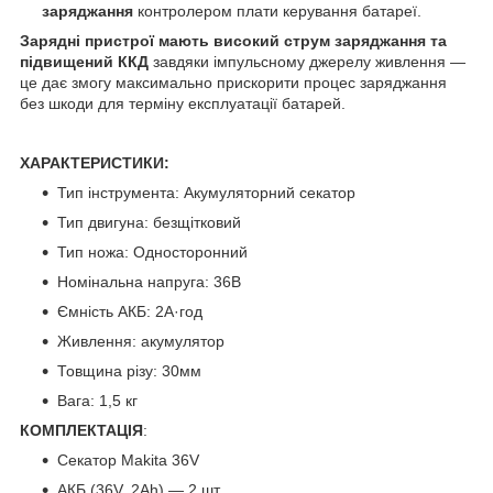
заряджання
контролером плати керування батареї.
Зарядні пристрої мають високий струм заряджання та
підвищений ККД
завдяки імпульсному джерелу живлення —
це дає змогу максимально прискорити процес заряджання
без шкоди для терміну експлуатації батарей.
ХАРАКТЕРИСТИКИ:
Тип інструмента: Акумуляторний секатор
Тип двигуна: безщітковий
Тип ножа: Односторонний
Номінальна напруга: 36В
Ємність АКБ: 2А·год
Живлення: акумулятор
Товщина різу: 30мм
Вага: 1,5 кг
КОМПЛЕКТАЦІЯ
:
Секатор Makita 36V
АКБ (36V, 2Ah) — 2 шт.