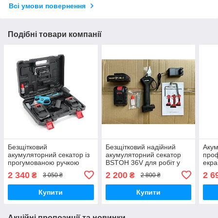
Всі умови повернення
Подібні товари компанії
Безщітковий
Безщітковий надійний
Аку
акумуляторний секатор із
акумуляторний секатор
проф
прогумованою ручкою
BSTOH 36V для робіт у
екр
Makita 36V36V з 2 акб 2
саду з 2 акб 2 Ah у кейсі
2 ак
2 340
2 200
2 6
₴
₴
3 050 ₴
2 800 ₴
Ah у кейсі
Купити
Купити
Акційні пропозиції та новинки