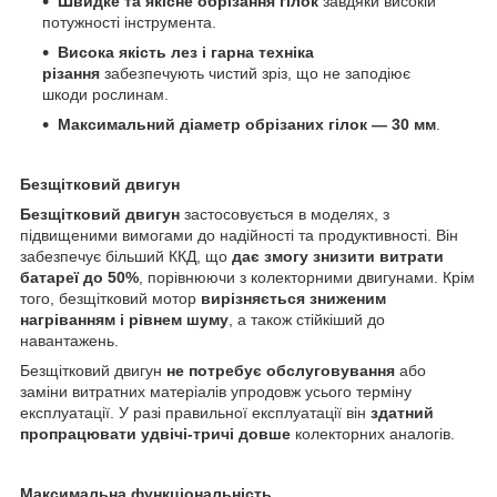
Швидке та якісне обрізання гілок
завдяки високій
потужності інструмента.
Висока якість лез
і гарна техніка
різання
забезпечують чистий зріз, що не заподіює
шкоди рослинам.
Максимальний діаметр обрізаних гілок — 30 мм
.
Безщітковий двигун
Безщітковий двигун
застосовується в моделях, з
підвищеними вимогами до надійності та продуктивності. Він
забезпечує більший ККД, що
дає змогу знизити витрати
батареї до 50%
, порівнюючи з колекторними двигунами. Крім
того, безщітковий мотор
вирізняється зниженим
нагріванням і рівнем шуму
, а також стійкіший до
навантажень.
Безщітковий двигун
не потребує обслуговування
або
заміни витратних матеріалів упродовж усього терміну
експлуатації. У разі правильної експлуатації він
здатний
пропрацювати удвічі-тричі довше
колекторних аналогів.
Максимальна функціональність