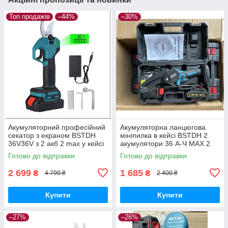
Топ продажів
–44%
–30%
Акумуляторний професійний
Акумуляторна ланцюгова
секатор з екраном BSTDH
мініпилка в кейсі BSTDH 2
36V36V з 2 акб 2 max у кейсі
акумулятори 36 А-Ч MAX 2
шини 6-8 дюймів
Готово до відправки
Готово до відправки
2 699
1 685
₴
₴
4 799 ₴
2 400 ₴
Купити
Купити
–27%
–26%