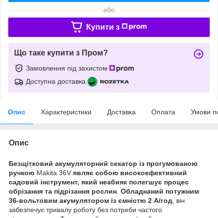
або
Купити з
Що таке купити з Пром?
Замовлення під захистом
Доступна доставка
Опис
Характеристики
Доставка
Оплата
Умови п
Опис
Безщітковий акумуляторний секатор із прогумованою
ручкою
Makita 36V
являє собою високоефективний
садовий інструмент, який неабияк полегшує процес
обрізання та підрізання рослин
.
Обладнаний потужним
36-вольтовим акумулятором із ємністю 2 А/год
, він
забезпечує тривалу роботу без потреби частого