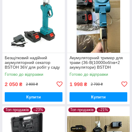
Безщітковий надійний
Акумуляторний тример для
акумуляторний секатор
трави (36-В(10000об/хв+2
BSTOH 36V для робіт у саду
акумулятори) BSTDH
з 2 акб 2 Ah у кейсі
Садовий тример для газону
Готово до відправки
Готово до відправки
2 050
1 998
₴
₴
2 800 ₴
2 700 ₴
Купити
Купити
Топ продажів
–23%
Топ продажів
–21%