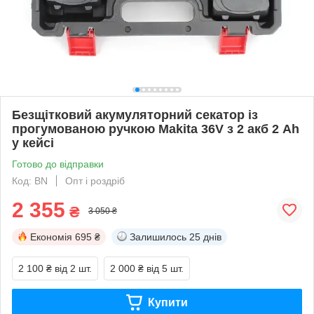
Безщітковий акумуляторний секатор із
прогумованою ручкою Makita 36V з 2 акб 2 Ah
у кейсі
Готово до відправки
Код: BN
Опт і роздріб
2 355
₴
3 050 ₴
Економія
695 ₴
Залишилось
25 днів
2 100 ₴
від 2 шт.
2 000 ₴
від 5 шт.
Купити