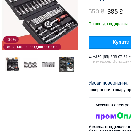
385 ₴
550 ₴
Готово до відправки
–30%
Купити
Залишилось
0
0
днів
0
0
0
0
0
0
+380 (95) 255-07-31
менеджер Володим
повернення товару п
У компанії підключені