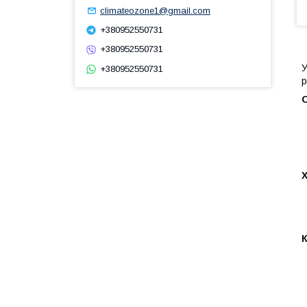
climateozone1@gmail.com
+380952550731
+380952550731
У
+380952550731
р