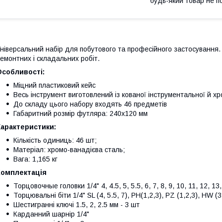
будь-який товар не п
ніверсальний набір для побутового та професійного застосування
емонтних і складальних робіт.
Особливості:
Міцний пластиковий кейс
Весь інструмент виготовлений із кованої інструментальної й хр
До складу цього набору входять 46 предметів
Габаритний розмір футляра: 240х120 мм
Характеристики:
Кількість одиниць: 46 шт;
Матеріал: хромо-ванадієва сталь;
Вага: 1,165 кг
Комплектація
Торцовочные головки 1/4" 4, 4.5, 5, 5.5, 6, 7, 8, 9, 10, 11, 12, 13
Торцювальні біти 1/4" SL (4, 5.5, 7), PH(1,2,3), PZ (1,2,3), HW (3,
Шестигранні ключі 1.5, 2, 2.5 мм - 3 шт
Карданний шарнір 1/4"